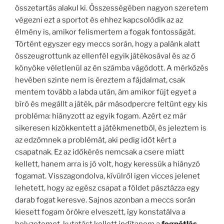
összetartás alakul ki. Összességében nagyon szeretem
végezni ezt a sportot és ehhez kapcsolódik az az
élmény is, amikor felismertem a fogak fontosságát.
Történt egyszer egy meccs során, hogy a palánk alatt
összeugrottunk az ellenfél egyik játékosával és az ő
könyöke véletlenül az én számba vágódott. A mérkőzés
hevében szinte nem is éreztem a fájdalmat, csak
mentem tovább a labda után, ám amikor fújt egyet a
bíró és megállt a játék, pár másodpercre feltűnt egy kis
probléma: hiányzott az egyik fogam. Azért ez már
sikeresen kizökkentett a játékmenetből, és jeleztem is
az edzőmnek a problémát, aki pedig időt kért a
csapatnak. Ez az időkérés nemcsak a csere miatt
kellett, hanem arra is jó volt, hogy keressük a hiányzó
fogamat. Visszagondolva, kívülről igen vicces jelenet
lehetett, hogy az egész csapat a földet pásztázza egy
darab fogat keresve. Sajnos azonban a meccs során
kiesett fogam örökre elveszett, így konstatálva a
helyzetemet, kutatást kellett indítanom a
fogpótlás