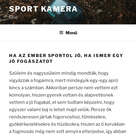
Tartalomhoz
SPORT KAMERA
Blog
Menü
HA AZ EMBER SPORTOL JÓ, HA ISMER EGY
JÓ FOGÁSZATOT
Szüleim és nagyszüleim mindig mondták, hogy
vigyázzak a fogaimra, mert mindegyik egy-egy apró
kincs a számban. Akkoriban persze nem vettem ezt
komolyan, hiszen gyerek voltam és alapvetésnek
vettem a jó fogakat, el sem tudtam képzelni, hogy
egyszer valami baj is lehet majd velük. Persze ők
rendszeresen jártak fogorvoshoz, tömésekre,
gyökérkezelésekre és húzásokra, hiszen az ő korukban
a fogmosás még nem volt annyira elterjedve, így abban