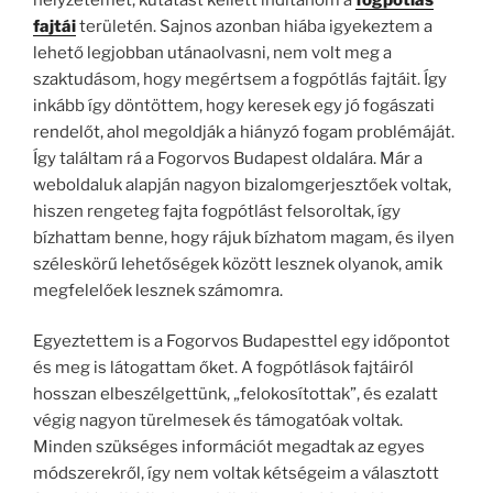
fajtái
területén. Sajnos azonban hiába igyekeztem a
lehető legjobban utánaolvasni, nem volt meg a
szaktudásom, hogy megértsem a fogpótlás fajtáit. Így
inkább így döntöttem, hogy keresek egy jó fogászati
rendelőt, ahol megoldják a hiányzó fogam problémáját.
Így találtam rá a Fogorvos Budapest oldalára. Már a
weboldaluk alapján nagyon bizalomgerjesztőek voltak,
hiszen rengeteg fajta fogpótlást felsoroltak, így
bízhattam benne, hogy rájuk bízhatom magam, és ilyen
széleskörű lehetőségek között lesznek olyanok, amik
megfelelőek lesznek számomra.
Egyeztettem is a Fogorvos Budapesttel egy időpontot
és meg is látogattam őket. A fogpótlások fajtáiról
hosszan elbeszélgettünk, „felokosítottak”, és ezalatt
végig nagyon türelmesek és támogatóak voltak.
Minden szükséges információt megadtak az egyes
módszerekről, így nem voltak kétségeim a választott