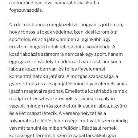
a generációban jóval hamarabb kialakult a
fogszuvasodás.
Na de máshonnan megközelítve, hogyan is jöttem rá,
hogy fontos a fogak védelme. Igen kicsi korom óta
sportolok, és az a játék, amiben a leginkább úgy
éreztem, hogy ki tudok teljesedni, a kosárlabda. A
kosárlabdázás számomra nemcsak egy sport, hanem
egy igazi szenvedély. Imádom azt az érzést, amikor a
labda a kezemben van, és teljes figyelemmel
koncentrálhatok a játékra. A mozgás szabadsága, a
gyors ritmus és a csapatjáték mind olyan elemek, amik
igazán magával ragadnak. Emellett a kosárlabda remek
módja a stresszlevezetésnek is – amikor a pályán
vagyok, minden más gond eltűnik, csak a labda, a gyűrű
és a két csapat létezik. A versenyhelyzet és a
folyamatos fejlődés lehetősége motivál, hiszen mindig
van mit tanulni és miben fejlődni. Ráadásul remek
közösséget teremt, hiszen a csapattársakkal igazi