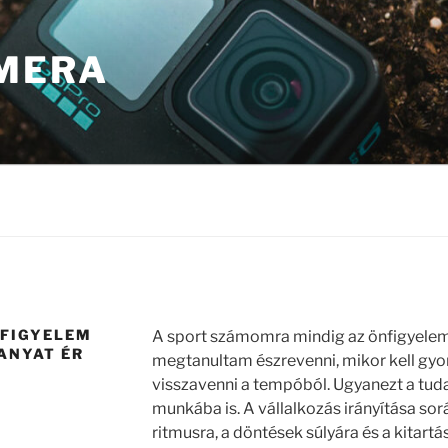
MERA
 FIGYELEM
A sport számomra mindig az önfigyelemr
ANYAT ÉR
megtanultam észrevenni, mikor kell gyors
visszavenni a tempóból. Ugyanezt a t
munkába is. A vállalkozás irányítása so
ritmusra, a döntések súlyára és a kitart