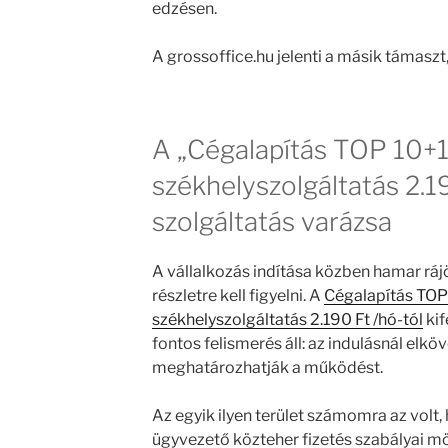
edzésen.
A grossoffice.hu jelenti a másik támaszt
A „Cégalapítás TOP 10+1
székhelyszolgáltatás 2.19
szolgáltatás varázsa
A vállalkozás indítása közben hamar rá
részletre kell figyelni. A
Cégalapítás TOP 
székhelyszolgáltatás 2.190 Ft /hó-tól
kif
fontos felismerés áll: az indulásnál elkö
meghatározhatják a működést.
Az egyik ilyen terület számomra az vol
ügyvezető közteher fizetés szabályai mö