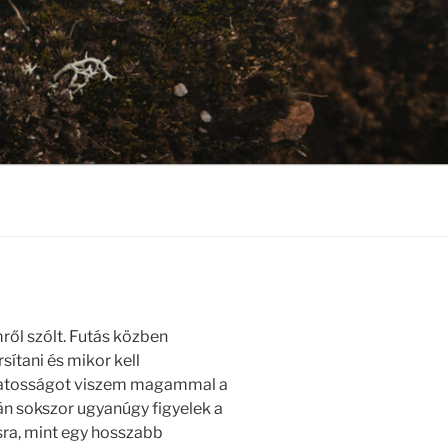
ől szólt. Futás közben
ítani és mikor kell
udatosságot viszem magammal a
rán sokszor ugyanúgy figyelek a
ásra, mint egy hosszabb