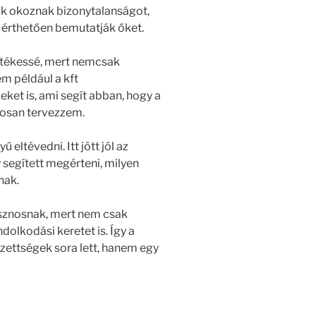
ak okoznak bizonytalanságot,
 érthetően bemutatják őket.
rtékessé, mert nemcsak
m például a kft
veket is, ami segít abban, hogy a
osan tervezzem.
eltévedni. Itt jött jól az
 segített megérteni, milyen
nak.
asznosnak, mert nem csak
olkodási keretet is. Így a
zettségek sora lett, hanem egy