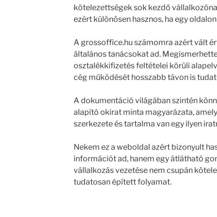
kötelezettségek sok kezdő vállalkozón
ezért különösen hasznos, ha egy oldalon
A grossoffice.hu számomra azért vált é
általános tanácsokat ad. Megismerhette
osztalékkifizetés feltételei körüli alapel
cég működését hosszabb távon is tudat
A dokumentáció világában szintén könnyű 
alapító okirat minta magyarázata, amely
szerkezete és tartalma van egy ilyen irat
Nekem ez a weboldal azért bizonyult h
információt ad, hanem egy átlátható gond
vállalkozás vezetése nem csupán kötele
tudatosan épített folyamat.