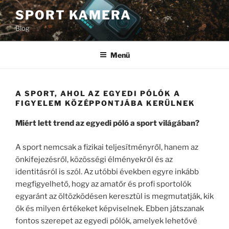
Tartalomhoz
SPORT KAMERA
Blog
Menü
A SPORT, AHOL AZ EGYEDI PÓLÓK A
FIGYELEM KÖZÉPPONTJÁBA KERÜLNEK
Miért lett trend az egyedi póló a sport világában?
A sport nemcsak a fizikai teljesítményről, hanem az
önkifejezésről, közösségi élményekről és az
identitásról is szól. Az utóbbi években egyre inkább
megfigyelhető, hogy az amatőr és profi sportolók
egyaránt az öltözködésen keresztül is megmutatják, kik
ők és milyen értékeket képviselnek. Ebben játszanak
fontos szerepet az egyedi pólók, amelyek lehetővé