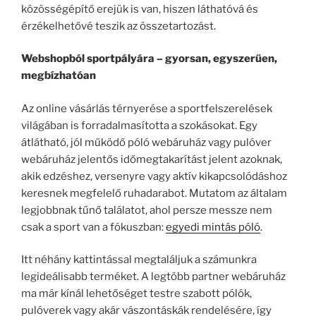
közösségépítő erejük is van, hiszen láthatóvá és
érzékelhetővé teszik az összetartozást.
Webshopból sportpályára – gyorsan, egyszerűen,
megbízhatóan
Az online vásárlás térnyerése a sportfelszerelések
világában is forradalmasította a szokásokat. Egy
átlátható, jól működő póló webáruház vagy pulóver
webáruház jelentős időmegtakarítást jelent azoknak,
akik edzéshez, versenyre vagy aktív kikapcsolódáshoz
keresnek megfelelő ruhadarabot. Mutatom az általam
legjobbnak tűnő találatot, ahol persze messze nem
csak a sport van a fókuszban:
egyedi mintás póló
.
Itt néhány kattintással megtaláljuk a számunkra
legideálisabb terméket. A legtöbb partner webáruház
ma már kínál lehetőséget testre szabott pólók,
pulóverek vagy akár vászontáskák rendelésére, így