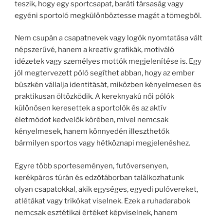
teszik, hogy egy sportcsapat, baráti társaság vagy
egyéni sportoló megkülönböztesse magát a tömegből.
Nem csupán a csapatnevek vagy logók nyomtatása vált
népszerűvé, hanem a kreatív grafikák, motiváló
idézetek vagy személyes mottók megjelenítése is. Egy
jól megtervezett póló segíthet abban, hogy az ember
büszkén vállalja identitását, miközben kényelmesen és
praktikusan öltözködik. A kereknyakú női pólók
különösen keresettek a sportolók és az aktív
életmódot kedvelők körében, mivel nemcsak
kényelmesek, hanem könnyedén illeszthetők
bármilyen sportos vagy hétköznapi megjelenéshez.
Egyre több sporteseményen, futóversenyen,
kerékpáros túrán és edzőtáborban találkozhatunk
olyan csapatokkal, akik egységes, egyedi pulóvereket,
atlétákat vagy trikókat viselnek. Ezek a ruhadarabok
nemcsak esztétikai értéket képviselnek, hanem