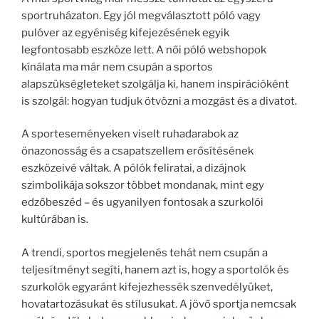
sportruházaton. Egy jól megválasztott póló vagy
pulóver az egyéniség kifejezésének egyik
legfontosabb eszköze lett. A női póló webshopok
kínálata ma már nem csupán a sportos
alapszükségleteket szolgálja ki, hanem inspirációként
is szolgál: hogyan tudjuk ötvözni a mozgást és a divatot.
A sporteseményeken viselt ruhadarabok az
önazonosság és a csapatszellem erősítésének
eszközeivé váltak. A pólók feliratai, a dizájnok
szimbolikája sokszor többet mondanak, mint egy
edzőbeszéd – és ugyanilyen fontosak a szurkolói
kultúrában is.
A trendi, sportos megjelenés tehát nem csupán a
teljesítményt segíti, hanem azt is, hogy a sportolók és
szurkolók egyaránt kifejezhessék szenvedélyüket,
hovatartozásukat és stílusukat. A jövő sportja nemcsak