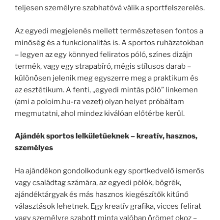
teljesen személyre szabhatóvá válik a sportfelszerelés.
Az egyedi megjelenés mellett természetesen fontos a
minőség és a funkcionalitás is. A sportos ruházatokban
– legyen az egy könnyed feliratos póló, színes dizájn
termék, vagy egy strapabíró, mégis stílusos darab –
különösen jelenik meg egyszerre meg a praktikum és
az esztétikum. A fenti, „egyedi mintás póló” linkemen
(ami a poloim.hu-ra vezet) olyan helyet próbáltam
megmutatni, ahol mindez kiválóan előtérbe kerül.
Ajándék sportos lelkületűeknek – kreatív, hasznos,
személyes
Ha ajándékon gondolkodunk egy sportkedvelő ismerős
vagy családtag számára, az egyedi pólók, bögrék,
ajándéktárgyak és más hasznos kiegészítők kitűnő
választások lehetnek. Egy kreatív grafika, vicces felirat
vagy személyre szabott minta valóban örömet okoz –