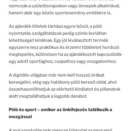
nemcsak a születésnapokon vagy ünnepek alkalmával,
hanem akár egy közös sportesemény emlékére is.
Az ajándék ötletek tárháza egyre bővül, a póló
nyomtatás szolgáltatások pedig szinte korlátlan
lehetőséget kínálnak. Egy jól kiválasztott termék
egyszerre lesz praktikus és érzelmi többletet hordozó
meglepetés, különösen ha az ajándékozott kapcsolódik
egy adott sportághoz, csapathoz vagy mozgalomhoz.
A digitális világban már nem kell hosszú órákat
keresgélni, elég egy hatékony póló kereső oldal, ahol
összehasonlíthatjuk az elérhető kínálatot és pillanatok
alatt megtalálhatjuk a legjobb darabot.
Póló és sport – amikor az önkifejezés találkozik a
mozgással
A mai sportvilág már messze túlmutat az egyszerű